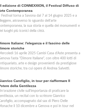
III edizione di CONNEXXION, il Festival Diffuso di
Arte Contemporanea
Il Festival torna a Savona dal 7 al 14 giugno 2025 e a
ileggere, attraverso lo sguardo dell’arte
contemporanea, la sua storia e quella dei monumenti e
ei luoghi più iconici della città.
Dimore Italiane: l'eleganza e il fascino delle
dimore storiche
Mercoledì 16 aprile 2025 Cambi Casa d'Aste presenta a
enova l'asta "Dimore Italiane", con oltre 400 lotti di
ntiquariato, arte e design provenienti da prestigiose
imore storiche, tra cui opere di Andrea Salvetti.
Gianrico Carofiglio, in tour per riaffermare Il
Potere della Gentilezza
n’orazione civile sull’importanza di praticare la
entilezza, un recital con lo scrittore Gianrico
Carofiglio, accompagnato dal sax di Piero Delle
Monache il 10 dicembre a Genova e poi in tour nel