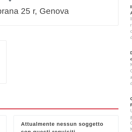
prana 25 r, Genova
r
d
G
a
d
U
g
Attualmente nessun soggetto