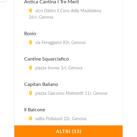
Antica Cantina I Tre Merli
vico Dietro il Coro della Maddalena
26/r, Genova
Bosio
via Fereggiano 83r, Genova
Cantine Squarciafico
piazza Invrea 3/r, Genova
Capitan Baliano
piazza Giacomo Matteotti 11r, Genova
Il Balcone
salita Pollaiuoli 22r, Genova
ALTRI (15)
Il Cantinone