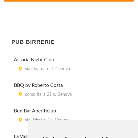
via Bensa 40/r, Genova
Antico Forno
via Struppa 77/r, Genova
PUB BIRRERIE
Ayers Rock cafè
viale Sauli 33/n, Genova
Astoria Night Club
Bedin
via Quarnaro 7, Genova
via Dante 54-56 r, Genova
BBQ by Roberto Costa
Brera Express
corso Italia 21 c, Genova
via di Brera 5/R, Genova
Bun Bar Aperiticlub
Charlie Brown
via Palestro 13, Genova
via Pisa 3/r, Genova
La Vaschetta