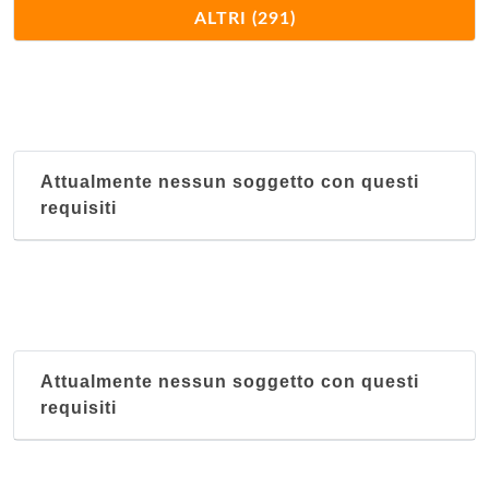
Ai Due Pino
ALTRI (291)
via Canevari 185 r, Genova
Al Calzone d'Oro
via Aleardi 10/r, Genova
Attualmente nessun soggetto con questi
Al Campesino
requisiti
via Vesima 1r, Genova
Al Ciclamino
fossato di Montesignano 13 r, Genova
Al Pisacane
Attualmente nessun soggetto con questi
via Carlo Pisacane 85 - 87/r, Genova
requisiti
Al Rustichello