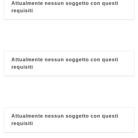
Attualmente nessun soggetto con questi
Nel continente nero - Africano
requisiti
via San Bernardo 9 r, Genova
Punjab
via Miglio 3r, Genova
Rodizio Brasileiro
Attualmente nessun soggetto con questi
via della Marina 3r, Genova
requisiti
Rodizio brasileiro San Fruttuoso
via Paolo Giacometti 36 r, Genova
Attualmente nessun soggetto con questi
requisiti