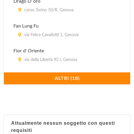
Drago D' oro
corso Torino 50/R, Genova
Fan Lung Fu
via Felice Cavallotti 1, Genova
Fior d' Oriente
via della Libertà 92 r, Genova
Fuhao sas
ALTRI (18)
via Vernazza 8, Genova
Giardino del Sorriso
via Caffa 1/d/r, Genova
Attualmente nessun soggetto con questi
Grande Shanghai
requisiti