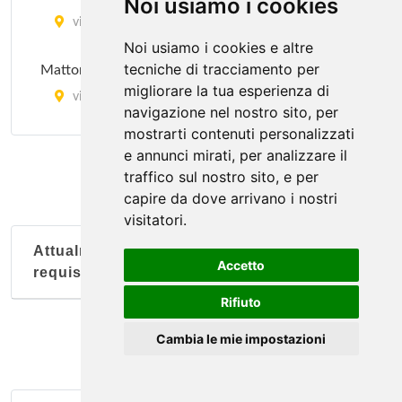
Noi usiamo i cookies
via Piacenza 54 r, Genova
Noi usiamo i cookies e altre
tecniche di tracciamento per
Mattoni Rossi
migliorare la tua esperienza di
via Corsica 5 r, Genova
navigazione nel nostro sito, per
mostrarti contenuti personalizzati
Mentelocale
e annunci mirati, per analizzare il
piazza Giacomo Matteotti 5, Genova
traffico sul nostro sito, e per
capire da dove arrivano i nostri
visitatori.
Scassadiavoli
via Cesarea 45/R, Genova
Attualmente nessun soggetto con questi
Accetto
requisiti
U Campana
Rifiuto
via Paolo Anfossi 228/r, Genova
Cambia le mie impostazioni