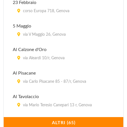
23 Febbraio
Antica Osteria di Vico Palla
corso Europa 718, Genova
vico Palla 15r, Genova
5 Maggio
Archivolto Mongiardino
via V Maggio 26, Genova
Archivolto Mongiardino 2r, Genova
Al Calzone d'Oro
Bedin
via Aleardi 10/r, Genova
via Dante 54-56 r, Genova
Al Pisacane
via Carlo Pisacane 85 - 87/r, Genova
Al Tavolaccio
via Mario Teresio Canepari 13 r, Genova
Amadeus
ALTRI (65)