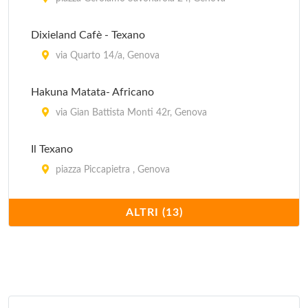
Dixieland Cafè - Texano
via Quarto 14/a, Genova
Hakuna Matata- Africano
via Gian Battista Monti 42r, Genova
Il Texano
piazza Piccapietra , Genova
Nabil - Arabo
ALTRI (13)
vico Falamonica 21 r, Genova
Nadamas - Spagnolo
via Al Porto , Genova