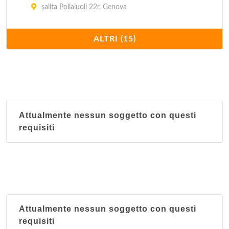
salita Pollaiuoli 22r, Genova
Il Cantinone
ALTRI (15)
via San Fruttuoso 116-124 n, Genova
Il Pampino
via Eugenio Ruspoli 33/r, Genova
Attualmente nessun soggetto con questi
Infernotto
requisiti
via Giuseppe Macaggi 64/r, Genova
La Barcaccia
spianata di Castelletto 6/r, Genova
La Berlocca
Attualmente nessun soggetto con questi
via Macelli di Soziglia 45/ r, Genova
requisiti