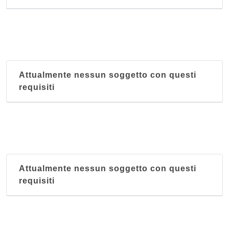
via Giacomo Puccini 17/r, Genova
Il Mondo
via della Libertà 4/r, Genova
Jin Zong Bao
Attualmente nessun soggetto con questi
corso Firenze 107 r, Genova
requisiti
La Muraglia
via San Martino 11 r, Genova
Attualmente nessun soggetto con questi
requisiti