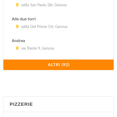
salita San Paolo 28r, Genova
Alle due torri
salita Del Prione 53r, Genova
Andrea
via Trieste 9, Genova
Antica Hostaria Pacetti
ALTRI (92)
vico Borgo Incrociati 22 r, Genova
Antica osteria del Gazzo
piazza NS Signora del Gazzo , Genova
PIZZERIE
Antica Osteria Della Foce
via Ruspoli 72/r, Genova