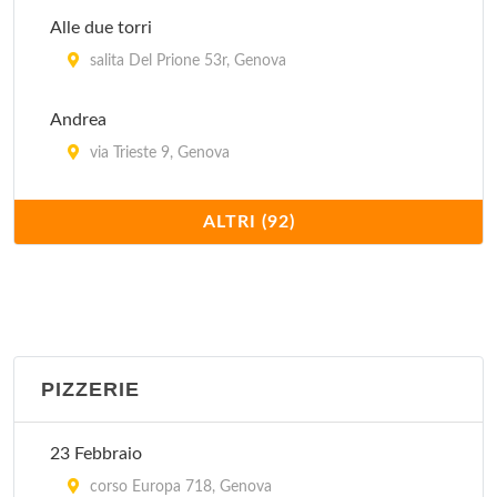
Alle due torri
salita Del Prione 53r, Genova
Andrea
via Trieste 9, Genova
Antica Hostaria Pacetti
ALTRI (92)
vico Borgo Incrociati 22 r, Genova
Antica osteria del Gazzo
piazza NS Signora del Gazzo , Genova
PIZZERIE
Antica Osteria Della Foce
via Ruspoli 72/r, Genova
23 Febbraio
Antica Osteria di Vico Palla
corso Europa 718, Genova