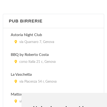
Andrea Doria
via Lungomare di Pegli 2/r/a, Genova
PUB BIRRERIE
Antico Forno
via Struppa 77/r, Genova
Astoria Night Club
Ayers Rock cafè
via Quarnaro 7, Genova
viale Sauli 33/n, Genova
BBQ by Roberto Costa
Bedin
corso Italia 21 c, Genova
via Dante 54-56 r, Genova
La Vaschetta
Brera Express
via Piacenza 54 r, Genova
via di Brera 5/R, Genova
Mattoni Rossi
via Corsica 5 r, Genova