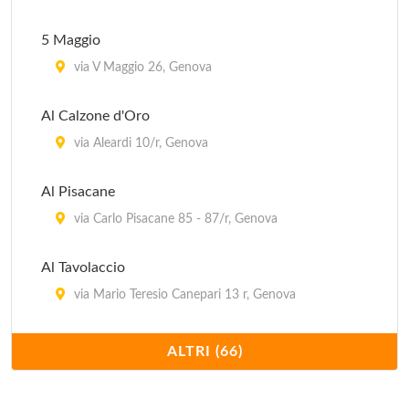
vico Palla 15r, Genova
5 Maggio
Archivolto Mongiardino
via V Maggio 26, Genova
Archivolto Mongiardino 2r, Genova
Al Calzone d'Oro
Bedin
via Aleardi 10/r, Genova
via Dante 54-56 r, Genova
Al Pisacane
via Carlo Pisacane 85 - 87/r, Genova
Al Tavolaccio
via Mario Teresio Canepari 13 r, Genova
Amadeus
ALTRI (66)
via Bensa 40/r, Genova