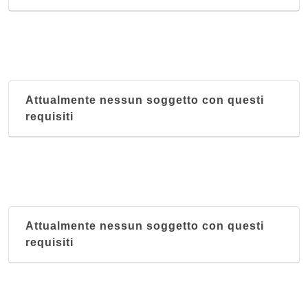
via San Bernardo 9 r, Genova
Punjab
via Miglio 3r, Genova
Rodizio Brasileiro
Attualmente nessun soggetto con questi
via della Marina 3r, Genova
requisiti
Rodizio brasileiro San Fruttuoso
via Paolo Giacometti 36 r, Genova
Attualmente nessun soggetto con questi
requisiti