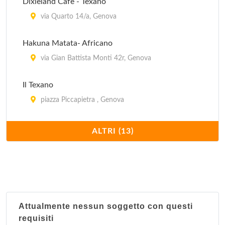
Dixieland Cafè - Texano
via Quarto 14/a, Genova
Hakuna Matata- Africano
via Gian Battista Monti 42r, Genova
Il Texano
piazza Piccapietra , Genova
Nabil - Arabo
ALTRI (13)
vico Falamonica 21 r, Genova
Nadamas - Spagnolo
via Al Porto , Genova
Attualmente nessun soggetto con questi
Nel continente nero - Africano
requisiti