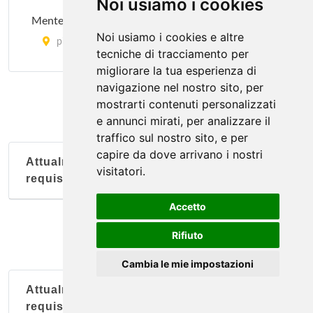
Noi usiamo i cookies
Mentelocale
Noi usiamo i cookies e altre
piazza Giacomo Matteotti 5, Genova
tecniche di tracciamento per
migliorare la tua esperienza di
Scassadiavoli
navigazione nel nostro sito, per
via Cesarea 45/R, Genova
mostrarti contenuti personalizzati
e annunci mirati, per analizzare il
traffico sul nostro sito, e per
U Campana
capire da dove arrivano i nostri
via Paolo Anfossi 228/r, Genova
Attualmente nessun soggetto con questi
visitatori.
requisiti
Accetto
Rifiuto
Cambia le mie impostazioni
Attualmente nessun soggetto con questi
requisiti