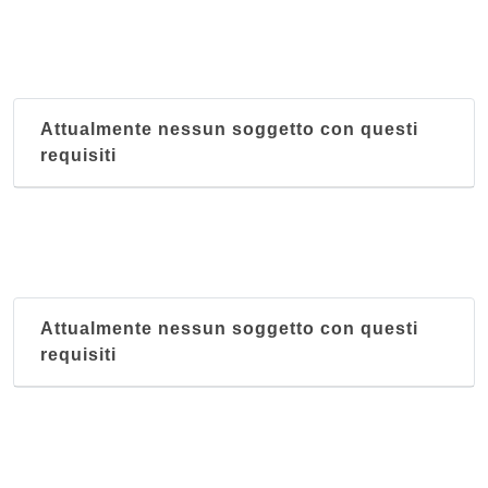
Al Calzone d'Oro
via Aleardi 10/r, Genova
Attualmente nessun soggetto con questi
Al Campesino
requisiti
via Vesima 1r, Genova
Al Ciclamino
fossato di Montesignano 13 r, Genova
Al Pisacane
Attualmente nessun soggetto con questi
via Carlo Pisacane 85 - 87/r, Genova
requisiti
Al Rustichello
via San Vincenzo 59 r, Genova