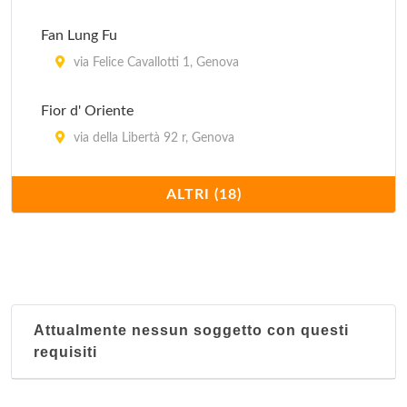
Fan Lung Fu
via Felice Cavallotti 1, Genova
Fior d' Oriente
via della Libertà 92 r, Genova
Fuhao sas
ALTRI (18)
via Vernazza 8, Genova
Giardino del Sorriso
via Caffa 1/d/r, Genova
Attualmente nessun soggetto con questi
Grande Shanghai
requisiti
via Giacomo Puccini 17/r, Genova