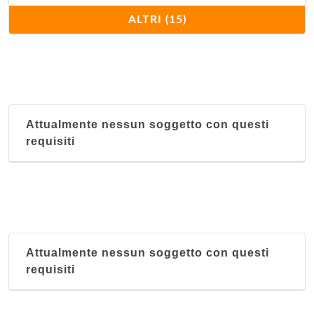
Il Cantinone
ALTRI (15)
via San Fruttuoso 116-124 n, Genova
Il Pampino
via Eugenio Ruspoli 33/r, Genova
Attualmente nessun soggetto con questi
Infernotto
requisiti
via Giuseppe Macaggi 64/r, Genova
La Barcaccia
spianata di Castelletto 6/r, Genova
La Berlocca
Attualmente nessun soggetto con questi
via Macelli di Soziglia 45/ r, Genova
requisiti
Le Perlage