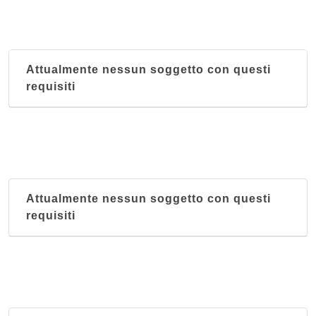
Il Mondo
via della Libertà 4/r, Genova
Jin Zong Bao
Attualmente nessun soggetto con questi
corso Firenze 107 r, Genova
requisiti
La Muraglia
via San Martino 11 r, Genova
Attualmente nessun soggetto con questi
requisiti