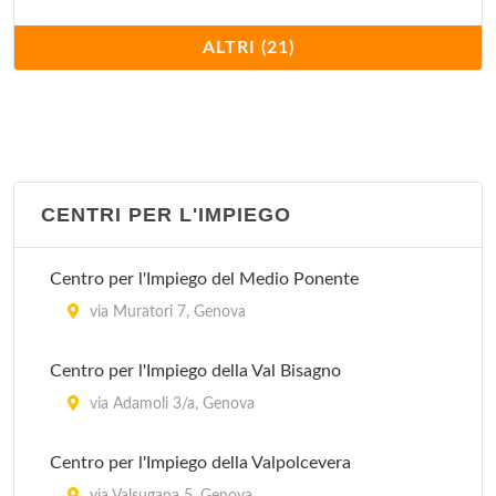
Stazione Bolzaneto
ALTRI (21)
via Ugo Polonio 52, Genova
Stazione Castelletto
salita di Santa Maria della Sanità 45, Genova
CENTRI PER L'IMPIEGO
Stazione Cornigliano
via Eridania 52, Genova
Centro per l'Impiego del Medio Ponente
Stazione Maddalena
via Muratori 7, Genova
via al Ponte Calvi 3, Genova
Centro per l'Impiego della Val Bisagno
Stazione Marassi
via Adamoli 3/a, Genova
via Giacomo Moresco 1, Genova
Centro per l'Impiego della Valpolcevera