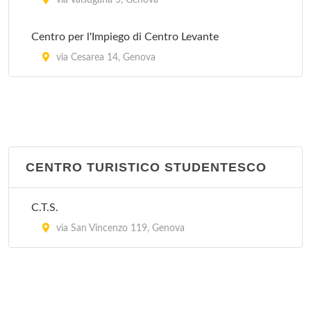
Stazione Molassana
via Valsugana 5, Genova
via Molassana 76, Genova
Centro per l'Impiego di Centro Levante
via Cesarea 14, Genova
CENTRO TURISTICO STUDENTESCO
C.T.S.
via San Vincenzo 119, Genova