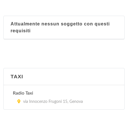
Distretto 7 Ponente
piazza Sebastiano Gaggero 2, Genova
Attualmente nessun soggetto con questi
Distretto 8 Medio Levante
requisiti
via Felice Cavallotti 25, Genova
Distretto 9 Levante
via Giovanni Maggio 27, Genova
Sezione territoriale Albaro
TAXI
via Felice Cavallotti 25, Genova
Radio Taxi
Sezione territoriale Bolzaneto
via Innocenzo Frugoni 15, Genova
via Pasquale Pastorino 8, Genova