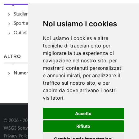
Studiare
Noi usiamo i cookies
Sport e Benessere
Outlet e spacci aziendali
Noi usiamo i cookies e altre
tecniche di tracciamento per
migliorare la tua esperienza di
ALTRO
navigazione nel nostro sito, per
mostrarti contenuti personalizzati
Numeri Utili
e annunci mirati, per analizzare il
traffico sul nostro sito, e per
capire da dove arrivano i nostri
visitatori.
Accetto
© 2006 - 2026
WSG3 STUDIO
tutti i diritti riservati. Powered by
Rifiuto
WSG3 Software
Privacy Policy
/
Preferenze sui Cookies
Cambia le mie impostazioni