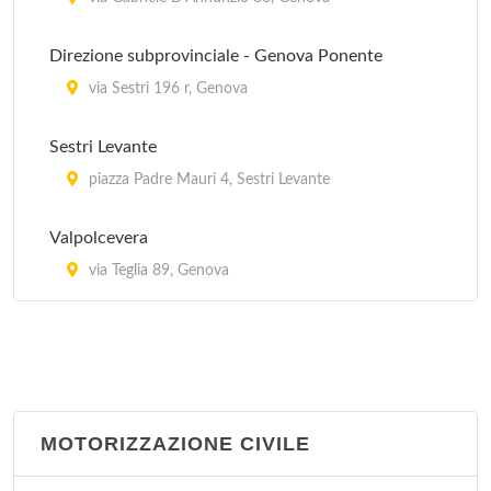
Polo di Serra Riccò - Guardia Medica
Direzione subprovinciale - Genova Ponente
via Fratelli Canepa 1, Castagna
via Sestri 196 r, Genova
Polo di Torriglia - Guardia Medica
Sestri Levante
via della Provvidenza 60, Torriglia
piazza Padre Mauri 4, Sestri Levante
Valpolcevera
via Teglia 89, Genova
MOTORIZZAZIONE CIVILE