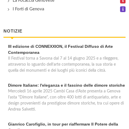
La Focaccia Genovese
largo G. A. Sanguineti 39/R, Genova
I Forti di Genova
NOTIZIE
III edizione di CONNEXXION, il Festival Diffuso di Arte
Contemporanea
Il Festival torna a Savona dal 7 al 14 giugno 2025 e a rileggere,
attraverso lo sguardo dell’arte contemporanea, la sua storia e
quella dei monumenti e dei luoghi più iconici della città.
Dimore Italiane: l'eleganza e il fascino delle dimore storiche
Mercoledì 16 aprile 2025 Cambi Casa d'Aste presenta a Genova
l'asta "Dimore Italiane", con oltre 400 lotti di antiquariato, arte e
design provenienti da prestigiose dimore storiche, tra cui opere di
Andrea Salvetti.
Gianrico Carofiglio, in tour per riaffermare Il Potere della