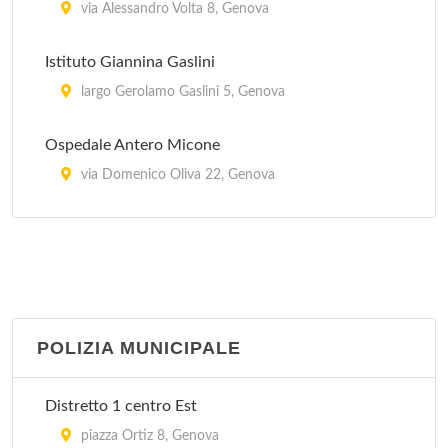
via Alessandro Volta 8, Genova
Istituto Giannina Gaslini
largo Gerolamo Gaslini 5, Genova
Ospedale Antero Micone
via Domenico Oliva 22, Genova
Ospedale Celesia
via Cambiaso 62, Genova
Ospedale Evangelico Internazionale
salita superiore San Rocchino 31/a, Genova
POLIZIA MUNICIPALE
Ospedale Gallino
Distretto 1 centro Est
via Ospedale Gallino 5, Genova
piazza Ortiz 8, Genova