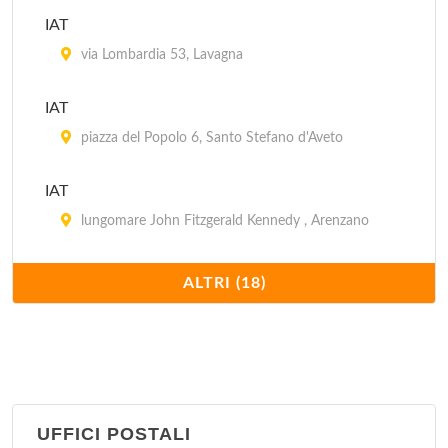
IAT
via Lombardia 53, Lavagna
IAT
piazza del Popolo 6, Santo Stefano d'Aveto
IAT
lungomare John Fitzgerald Kennedy , Arenzano
IAT
ALTRI (18)
piazza Sant'Antonio 10, Sestri Levante
IAT
via Ippolito d'Aste 2/A, Recco
UFFICI POSTALI
IAT