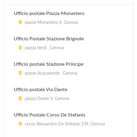
via Venticinque Aprile 2/B, Santa Margherita Ligure
Ufficio postale Piazza Monastero
IAT
piazza Monastero 4, Genova
via 20 Settembre 33, Camogli
Ufficio Postale Stazione Brignole
IAT
piazza Verdi , Genova
via Vittorio Veneto 100, Uscio
Ufficio postale Stazione Principe
IAT
piazza Acquaverde , Genova
via Merello 6/A, Zoagli
Ufficio postale Via Dante
piazza Dante 4, Genova
Ufficio Postale Corso De Stefanis
corso Alessandro De Stefanis 239, Genova