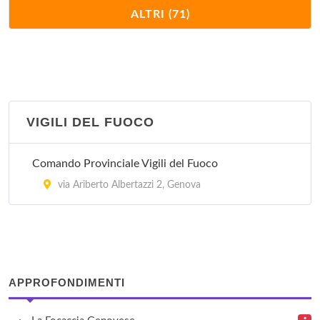
Ufficio Postale Corso Europa
ALTRI (71)
corso Europa 1068, Genova
Ufficio Postale Corso Firenze
corso Firenze 25, Genova
VIGILI DEL FUOCO
Ufficio Postale Corso Martinetti
corso Luigi Andrea Martinetti 199/R, Genova
Comando Provinciale Vigili del Fuoco
Ufficio Postale Corso Sardegna
via Ariberto Albertazzi 2, Genova
corso Sardegna 411/R, Genova
Ufficio Postale Corso Sardegna 2
corso Sardegna 2, Genova
APPROFONDIMENTI
Ufficio Postale Largo Sanguineti