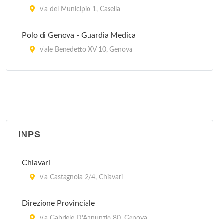
via del Municipio 1, Casella
Polo di Genova - Guardia Medica
viale Benedetto XV 10, Genova
Polo di Recco - Guardia Medica
via Bianchi 1, Recco
Polo di Ronco Scrivia - Guardia Medica
corso Italia 22, Ronco Scrivia
INPS
Polo di Rovegno - Guardia Medica
Chiavari
via alla Chiesa 5, Rovegno
via Castagnola 2/4, Chiavari
Polo di Sant' Olcese - Guardia Medica
Direzione Provinciale
via Vicomorasso 29, Sant'Olcese
via Gabriele D'Annunzio 80, Genova