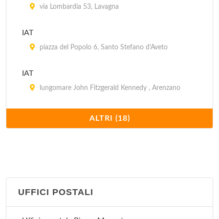
via Lombardia 53, Lavagna
IAT
piazza del Popolo 6, Santo Stefano d'Aveto
IAT
lungomare John Fitzgerald Kennedy , Arenzano
IAT
ALTRI (18)
piazza Sant'Antonio 10, Sestri Levante
IAT
via Ippolito d'Aste 2/A, Recco
UFFICI POSTALI
IAT
via Venticinque Aprile 2/B, Santa Margherita Ligure