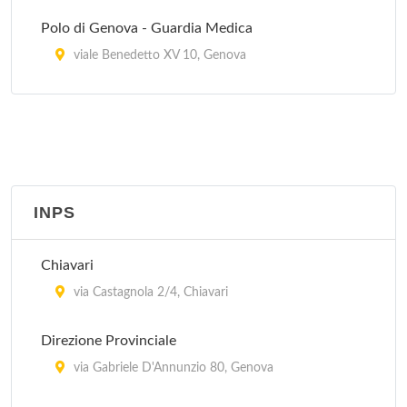
Polo di Genova - Guardia Medica
viale Benedetto XV 10, Genova
Polo di Recco - Guardia Medica
via Bianchi 1, Recco
Polo di Ronco Scrivia - Guardia Medica
corso Italia 22, Ronco Scrivia
INPS
Polo di Rovegno - Guardia Medica
Chiavari
via alla Chiesa 5, Rovegno
via Castagnola 2/4, Chiavari
Polo di Sant' Olcese - Guardia Medica
Direzione Provinciale
via Vicomorasso 29, Sant'Olcese
via Gabriele D'Annunzio 80, Genova
Polo di Serra Riccò - Guardia Medica