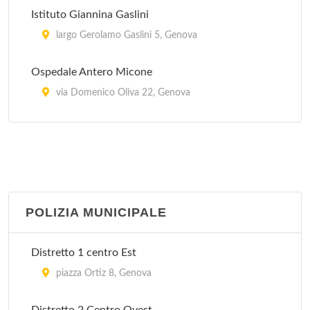
Istituto Giannina Gaslini
largo Gerolamo Gaslini 5, Genova
Ospedale Antero Micone
via Domenico Oliva 22, Genova
Ospedale Celesia
via Cambiaso 62, Genova
Ospedale Evangelico Internazionale
salita superiore San Rocchino 31/a, Genova
POLIZIA MUNICIPALE
Ospedale Gallino
Distretto 1 centro Est
via Ospedale Gallino 5, Genova
piazza Ortiz 8, Genova
Ospedale San Carlo