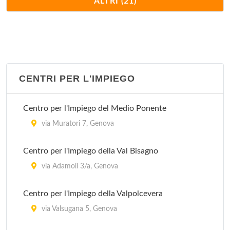
ALTRI (21)
via Ugo Polonio 52, Genova
Stazione Castelletto
salita di Santa Maria della Sanità 45, Genova
CENTRI PER L'IMPIEGO
Stazione Cornigliano
via Eridania 52, Genova
Centro per l'Impiego del Medio Ponente
Stazione Maddalena
via Muratori 7, Genova
via al Ponte Calvi 3, Genova
Centro per l'Impiego della Val Bisagno
Stazione Marassi
via Adamoli 3/a, Genova
via Giacomo Moresco 1, Genova
Centro per l'Impiego della Valpolcevera
Stazione Molassana
via Valsugana 5, Genova
via Molassana 76, Genova