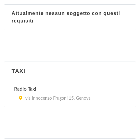
Attualmente nessun soggetto con questi
Distretto 8 Medio Levante
requisiti
via Felice Cavallotti 25, Genova
Distretto 9 Levante
via Giovanni Maggio 27, Genova
Sezione territoriale Albaro
TAXI
via Felice Cavallotti 25, Genova
Radio Taxi
Sezione territoriale Bolzaneto
via Innocenzo Frugoni 15, Genova
via Pasquale Pastorino 8, Genova