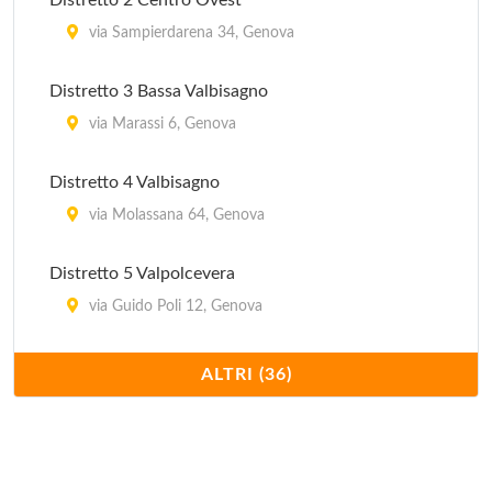
Distretto 2 Centro Ovest
piazza Gianasso 4, Genova
via Sampierdarena 34, Genova
Distretto 3 Bassa Valbisagno
via Marassi 6, Genova
Distretto 4 Valbisagno
via Molassana 64, Genova
Distretto 5 Valpolcevera
via Guido Poli 12, Genova
Distretto 6 Medio Ponente
ALTRI (36)
via Fabio da Persico 49, Genova
Distretto 7 Ponente
piazza Sebastiano Gaggero 2, Genova