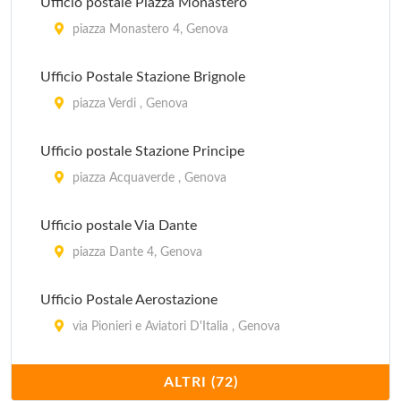
Ufficio postale Piazza Monastero
IAT
piazza Monastero 4, Genova
via 20 Settembre 33, Camogli
Ufficio Postale Stazione Brignole
IAT
piazza Verdi , Genova
via Vittorio Veneto 100, Uscio
Ufficio postale Stazione Principe
IAT
piazza Acquaverde , Genova
via Merello 6/A, Zoagli
Ufficio postale Via Dante
piazza Dante 4, Genova
Ufficio Postale Aerostazione
via Pionieri e Aviatori D'Italia , Genova
Ufficio Postale Corso De Stefanis
ALTRI (72)