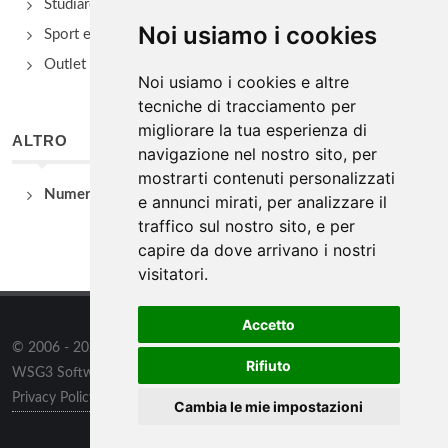
Studiare
Noi usiamo i cookies
Sport e Benessere
Outlet e spacci aziendali
Noi usiamo i cookies e altre
tecniche di tracciamento per
migliorare la tua esperienza di
ALTRO
navigazione nel nostro sito, per
mostrarti contenuti personalizzati
Numeri Utili
e annunci mirati, per analizzare il
traffico sul nostro sito, e per
capire da dove arrivano i nostri
visitatori.
Accetto
© 2006 - 2026
WSG3 STUDIO
tutti i diritti riservati. Powered by
Rifiuto
WSG3 Software
Privacy Policy
/
Preferenze sui Cookies
Cambia le mie impostazioni
Informazioni
/
Contatti
/
Sitemap