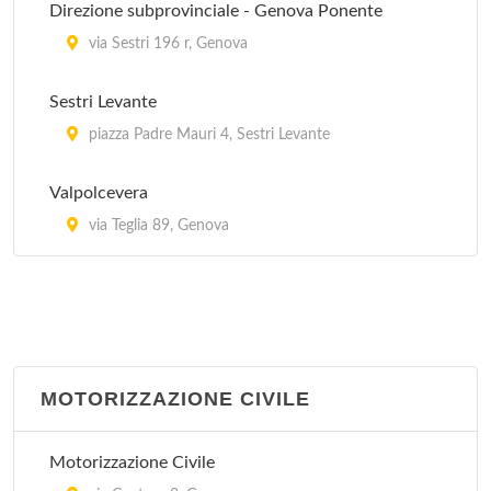
Direzione subprovinciale - Genova Ponente
via Fratelli Canepa 1, Castagna
via Sestri 196 r, Genova
Polo di Torriglia - Guardia Medica
Sestri Levante
via della Provvidenza 60, Torriglia
piazza Padre Mauri 4, Sestri Levante
Valpolcevera
via Teglia 89, Genova
MOTORIZZAZIONE CIVILE
Motorizzazione Civile