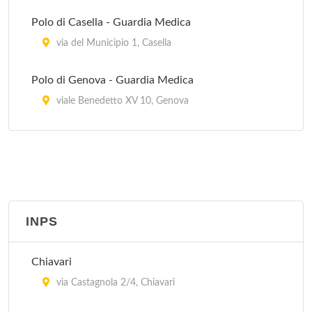
Polo di Casella - Guardia Medica
via del Municipio 1, Casella
Polo di Genova - Guardia Medica
viale Benedetto XV 10, Genova
Polo di Recco - Guardia Medica
via Bianchi 1, Recco
Polo di Ronco Scrivia - Guardia Medica
corso Italia 22, Ronco Scrivia
INPS
Polo di Rovegno - Guardia Medica
Chiavari
via alla Chiesa 5, Rovegno
via Castagnola 2/4, Chiavari
Polo di Sant' Olcese - Guardia Medica