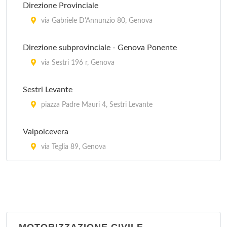
Direzione Provinciale
via Vicomorasso 29, Sant'Olcese
via Gabriele D'Annunzio 80, Genova
Polo di Serra Riccò - Guardia Medica
Direzione subprovinciale - Genova Ponente
via Fratelli Canepa 1, Castagna
via Sestri 196 r, Genova
Polo di Torriglia - Guardia Medica
Sestri Levante
via della Provvidenza 60, Torriglia
piazza Padre Mauri 4, Sestri Levante
Valpolcevera
via Teglia 89, Genova