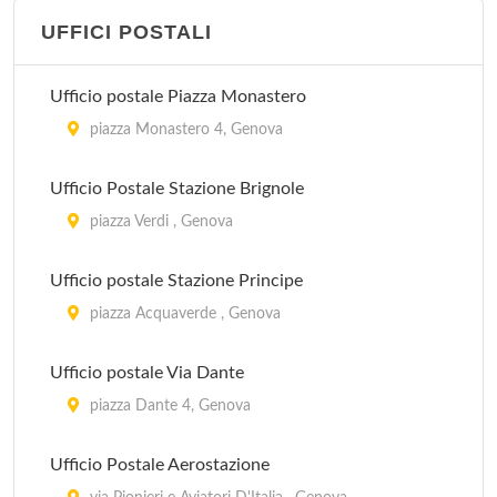
UFFICI POSTALI
IAT
via Venticinque Aprile 2/B, Santa Margherita Ligure
Ufficio postale Piazza Monastero
IAT
piazza Monastero 4, Genova
via 20 Settembre 33, Camogli
Ufficio Postale Stazione Brignole
IAT
piazza Verdi , Genova
via Vittorio Veneto 100, Uscio
Ufficio postale Stazione Principe
IAT
piazza Acquaverde , Genova
via Merello 6/A, Zoagli
Ufficio postale Via Dante
piazza Dante 4, Genova
Ufficio Postale Aerostazione