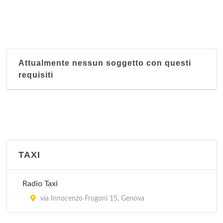
Distretto 7 Ponente
piazza Sebastiano Gaggero 2, Genova
Attualmente nessun soggetto con questi
Distretto 8 Medio Levante
requisiti
via Felice Cavallotti 25, Genova
Distretto 9 Levante
via Giovanni Maggio 27, Genova
Sezione territoriale Albaro
TAXI
via Felice Cavallotti 25, Genova
Radio Taxi
Sezione territoriale Bolzaneto
via Innocenzo Frugoni 15, Genova
via Pasquale Pastorino 8, Genova