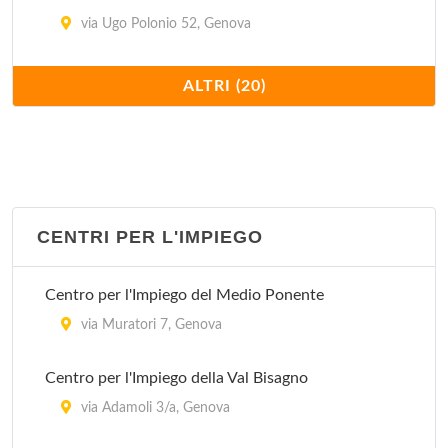
via Ugo Polonio 52, Genova
Stazione Castelletto
ALTRI (20)
salita di Santa Maria della Sanità 45, Genova
Stazione Cornigliano
via Eridania 52, Genova
CENTRI PER L'IMPIEGO
Stazione Maddalena
via al Ponte Calvi 3, Genova
Centro per l'Impiego del Medio Ponente
Stazione Marassi
via Muratori 7, Genova
via Giacomo Moresco 1, Genova
Centro per l'Impiego della Val Bisagno
Stazione Molassana
via Adamoli 3/a, Genova
via Molassana 76, Genova