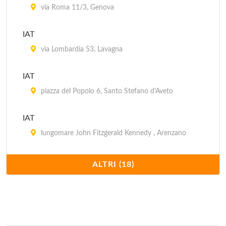
via Roma 11/3, Genova
IAT
via Lombardia 53, Lavagna
IAT
piazza del Popolo 6, Santo Stefano d'Aveto
IAT
lungomare John Fitzgerald Kennedy , Arenzano
IAT
ALTRI (18)
piazza Sant'Antonio 10, Sestri Levante
IAT
via Ippolito d'Aste 2/A, Recco