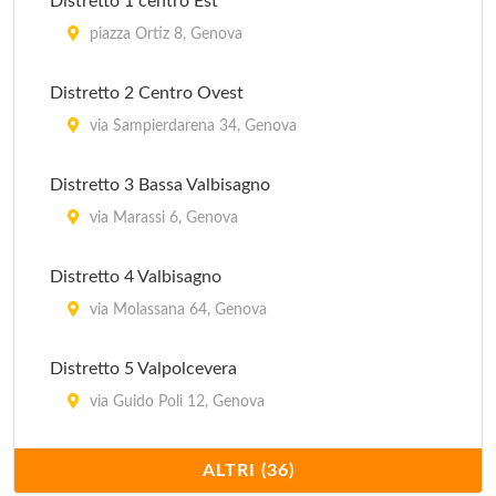
Distretto 1 centro Est
via Ospedale Gallino 5, Genova
piazza Ortiz 8, Genova
Ospedale San Carlo
Distretto 2 Centro Ovest
piazza Gianasso 4, Genova
via Sampierdarena 34, Genova
Distretto 3 Bassa Valbisagno
via Marassi 6, Genova
Distretto 4 Valbisagno
via Molassana 64, Genova
Distretto 5 Valpolcevera
via Guido Poli 12, Genova
Distretto 6 Medio Ponente
ALTRI (36)
via Fabio da Persico 49, Genova