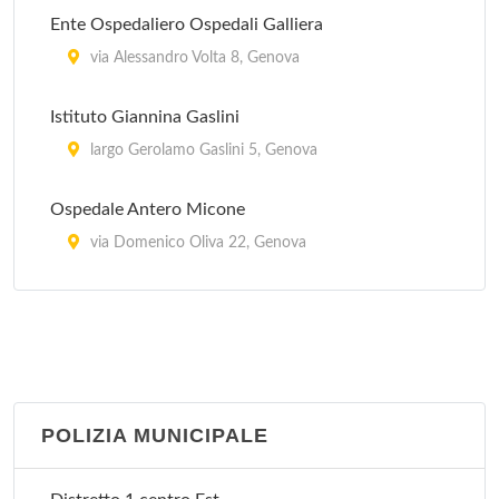
Ente Ospedaliero Ospedali Galliera
via Alessandro Volta 8, Genova
Istituto Giannina Gaslini
largo Gerolamo Gaslini 5, Genova
Ospedale Antero Micone
via Domenico Oliva 22, Genova
Ospedale Celesia
via Cambiaso 62, Genova
Ospedale Evangelico Internazionale
salita superiore San Rocchino 31/a, Genova
POLIZIA MUNICIPALE
Ospedale Gallino