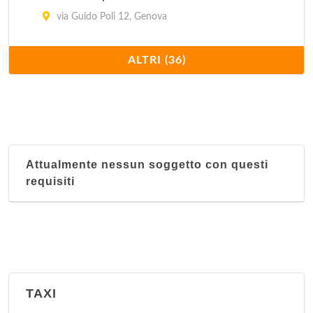
via Guido Poli 12, Genova
Distretto 6 Medio Ponente
ALTRI (36)
via Fabio da Persico 49, Genova
Distretto 7 Ponente
piazza Sebastiano Gaggero 2, Genova
Attualmente nessun soggetto con questi
Distretto 8 Medio Levante
requisiti
via Felice Cavallotti 25, Genova
Distretto 9 Levante
via Giovanni Maggio 27, Genova
Sezione territoriale Albaro
TAXI
via Felice Cavallotti 25, Genova