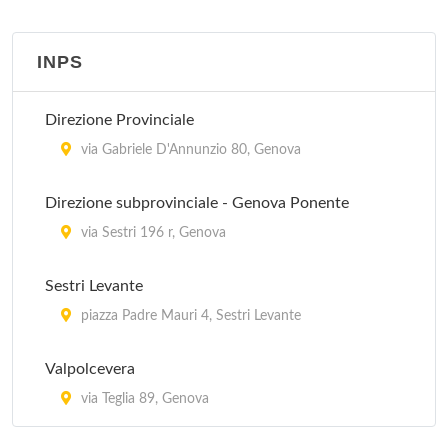
Polo di Ronco Scrivia - Guardia Medica
corso Italia 22, Ronco Scrivia
INPS
Polo di Rovegno - Guardia Medica
Direzione Provinciale
via alla Chiesa 5, Rovegno
via Gabriele D'Annunzio 80, Genova
Polo di Sant' Olcese - Guardia Medica
Direzione subprovinciale - Genova Ponente
via Vicomorasso 29, Sant'Olcese
via Sestri 196 r, Genova
Polo di Serra Riccò - Guardia Medica
Sestri Levante
via Fratelli Canepa 1, Castagna
piazza Padre Mauri 4, Sestri Levante
Polo di Torriglia - Guardia Medica
Valpolcevera
via della Provvidenza 60, Torriglia
via Teglia 89, Genova