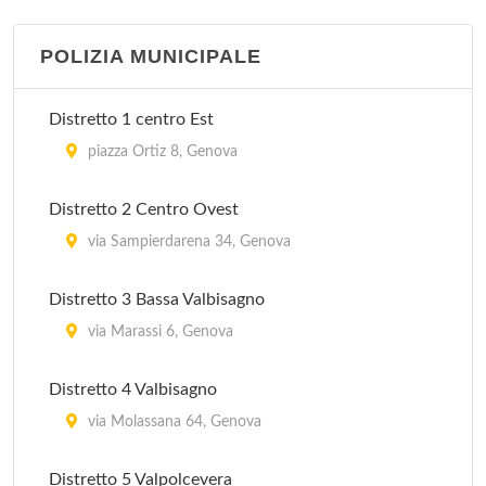
Ospedale Evangelico Internazionale
salita superiore San Rocchino 31/a, Genova
POLIZIA MUNICIPALE
Ospedale Gallino
Distretto 1 centro Est
via Ospedale Gallino 5, Genova
piazza Ortiz 8, Genova
Ospedale San Carlo
Distretto 2 Centro Ovest
piazza Gianasso 4, Genova
via Sampierdarena 34, Genova
Distretto 3 Bassa Valbisagno
via Marassi 6, Genova
Distretto 4 Valbisagno
via Molassana 64, Genova
Distretto 5 Valpolcevera