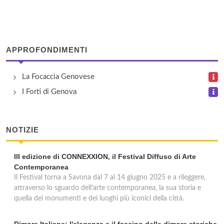
Ufficio Postale Corso Sardegna
corso Sardegna 411/R, Genova
APPROFONDIMENTI
Ufficio Postale Corso Sardegna 2
La Focaccia Genovese
corso Sardegna 2, Genova
I Forti di Genova
NOTIZIE
III edizione di CONNEXXION, il Festival Diffuso di Arte
Contemporanea
Il Festival torna a Savona dal 7 al 14 giugno 2025 e a rileggere,
attraverso lo sguardo dell’arte contemporanea, la sua storia e
quella dei monumenti e dei luoghi più iconici della città.