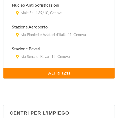
Nucleo Anti Sofisticazioni
viale Sauli 39/10, Genova
Stazione Aeroporto
via Pionieri e Aviatori d'Italia 41, Genova
Stazione Bavari
via Serra di Bavari 12, Genova
Stazione Bolzaneto
ALTRI (21)
via Ugo Polonio 52, Genova
Stazione Castelletto
salita di Santa Maria della Sanità 45, Genova
CENTRI PER L'IMPIEGO
Stazione Cornigliano