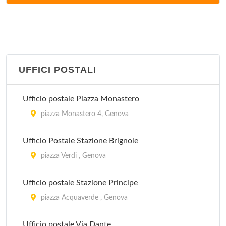
piazza Sant'Antonio 10, Sestri Levante
IAT
via Ippolito d'Aste 2/A, Recco
UFFICI POSTALI
IAT
via Venticinque Aprile 2/B, Santa Margherita Ligure
Ufficio postale Piazza Monastero
IAT
piazza Monastero 4, Genova
via 20 Settembre 33, Camogli
Ufficio Postale Stazione Brignole
IAT
piazza Verdi , Genova
via Vittorio Veneto 100, Uscio
Ufficio postale Stazione Principe
IAT
piazza Acquaverde , Genova
via Merello 6/A, Zoagli
Ufficio postale Via Dante