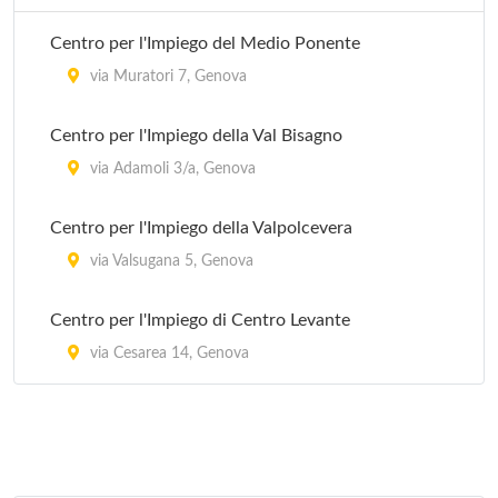
via Eridania 52, Genova
Centro per l'Impiego del Medio Ponente
Stazione Maddalena
via Muratori 7, Genova
via al Ponte Calvi 3, Genova
Centro per l'Impiego della Val Bisagno
Stazione Marassi
via Adamoli 3/a, Genova
via Giacomo Moresco 1, Genova
Centro per l'Impiego della Valpolcevera
Stazione Molassana
via Valsugana 5, Genova
via Molassana 76, Genova
Centro per l'Impiego di Centro Levante
via Cesarea 14, Genova