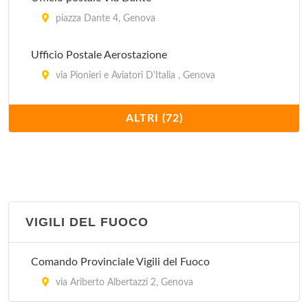
piazza Dante 4, Genova
Ufficio Postale Aerostazione
via Pionieri e Aviatori D'Italia , Genova
Ufficio Postale Corso De Stefanis
ALTRI (72)
corso Alessandro De Stefanis 239, Genova
Ufficio Postale Corso Europa
corso Europa 1068, Genova
VIGILI DEL FUOCO
Ufficio Postale Corso Firenze
corso Firenze 25, Genova
Comando Provinciale Vigili del Fuoco
Ufficio Postale Corso Martinetti
via Ariberto Albertazzi 2, Genova
corso Luigi Andrea Martinetti 199/R, Genova