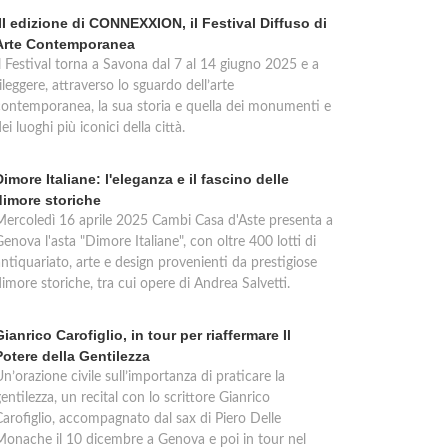
III edizione di CONNEXXION, il Festival Diffuso di
Arte Contemporanea
Il Festival torna a Savona dal 7 al 14 giugno 2025 e a
ileggere, attraverso lo sguardo dell’arte
contemporanea, la sua storia e quella dei monumenti e
ei luoghi più iconici della città.
Dimore Italiane: l'eleganza e il fascino delle
dimore storiche
Mercoledì 16 aprile 2025 Cambi Casa d'Aste presenta a
enova l'asta "Dimore Italiane", con oltre 400 lotti di
ntiquariato, arte e design provenienti da prestigiose
imore storiche, tra cui opere di Andrea Salvetti.
Gianrico Carofiglio, in tour per riaffermare Il
Potere della Gentilezza
n’orazione civile sull’importanza di praticare la
entilezza, un recital con lo scrittore Gianrico
Carofiglio, accompagnato dal sax di Piero Delle
Monache il 10 dicembre a Genova e poi in tour nel