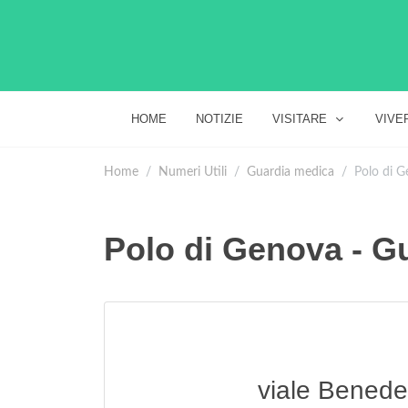
HOME
NOTIZIE
VISITARE
VIVE
Home
Numeri Utili
Guardia medica
Polo di G
Polo di Genova - G
viale Benede