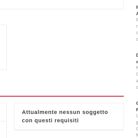
r
d
G
a
d
Attualmente nessun soggetto
U
con questi requisiti
g