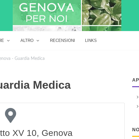
RE
ALTRO
RECENSIONI
LINKS
enova - Guardia Medica
AP
uardia Medica
NO
tto XV 10, Genova