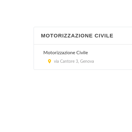
Polo di Ronco Scrivia - Guardia Medica
corso Italia 22, Ronco Scrivia
Polo di Rovegno - Guardia Medica
MOTORIZZAZIONE CIVILE
via alla Chiesa 5, Rovegno
Motorizzazione Civile
Polo di Sant' Olcese - Guardia Medica
via Cantore 3, Genova
via Vicomorasso 29, Sant'Olcese
Polo di Serra Riccò - Guardia Medica
via Fratelli Canepa 1, Castagna
Polo di Torriglia - Guardia Medica
via della Provvidenza 60, Torriglia