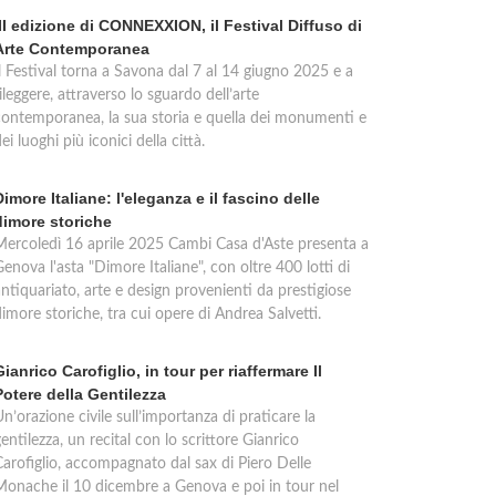
III edizione di CONNEXXION, il Festival Diffuso di
Arte Contemporanea
Il Festival torna a Savona dal 7 al 14 giugno 2025 e a
ileggere, attraverso lo sguardo dell’arte
contemporanea, la sua storia e quella dei monumenti e
ei luoghi più iconici della città.
Dimore Italiane: l'eleganza e il fascino delle
dimore storiche
Mercoledì 16 aprile 2025 Cambi Casa d'Aste presenta a
enova l'asta "Dimore Italiane", con oltre 400 lotti di
ntiquariato, arte e design provenienti da prestigiose
imore storiche, tra cui opere di Andrea Salvetti.
Gianrico Carofiglio, in tour per riaffermare Il
Potere della Gentilezza
n’orazione civile sull’importanza di praticare la
entilezza, un recital con lo scrittore Gianrico
Carofiglio, accompagnato dal sax di Piero Delle
Monache il 10 dicembre a Genova e poi in tour nel