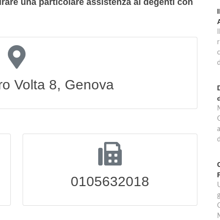
urare una particolare assistenza ai degenti con
r
d
ro Volta 8, Genova
G
a
d
0105632018
U
g