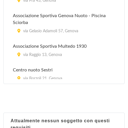
Associazione Pleine Forme
via Prà 43, Genova
via Buffa 6, Genova
Associazione Sportiva Genova Nuoto - Piscina
Sciorba
Associazione Sportiva Body Mind
via Gelasio Adamoli 57, Genova
piazza Alessi Galeazzo 2, Genova
Associazione Sportiva Multedo 1930
via Raggio 13, Genova
Centro nuoto Sestri
via Borzoli 21, Genova
Consorzio Foltzer nuoto
piazzale Emilio Guerra 1, Genova
Polisportiva La Fratellanza
Attualmente nessun soggetto con questi
via Coni Zugna , Genova
requisiti