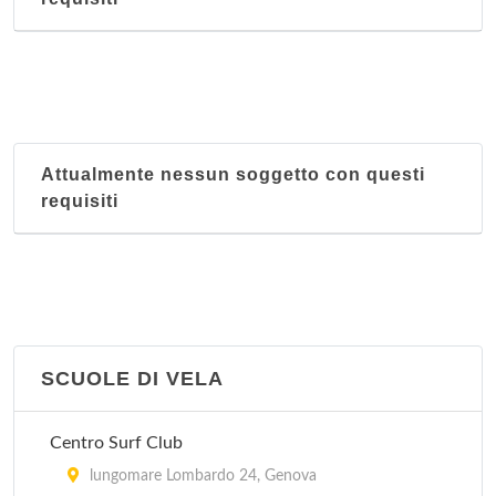
Società Ginnastica Andrea Doria - sezione nuoto
via Contubernio G. B. D'Albertis 1, Genova
Società Sportiva Nicola Mameli
Attualmente nessun soggetto con questi
piazza Villa Giusti 8, Genova
requisiti
SCUOLE DI VELA
Centro Surf Club
lungomare Lombardo 24, Genova