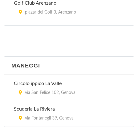
Golf Club Arenzano
piazza del Golf 3, Arenzano
Minigolf
via Casale 2, Rapallo
Minigolf del Flauto Magico
viale Rainusso , Santa Margherita Ligure
MANEGGI
Circolo ippico La Valle
via San Felice 102, Genova
Scuderia La Riviera
via Fontanegli 39, Genova