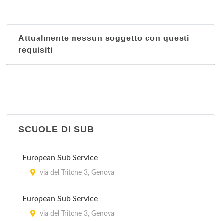
Circolo Velico
calata del Porto 20, Santa Margherita Ligure
Attualmente nessun soggetto con questi
Comitato Società Veliche del Tigullio
requisiti
via del Devoto 129, Lavagna
Gruppo vela LNI Genova
via al Molo Giano , Genova
Lega Navale
SCUOLE DI SUB
via Portobello 2, Sestri Levante
European Sub Service
Sailor's Center Genova s.r.l.
via del Tritone 3, Genova
via Megollo Lercari 2, Genova
European Sub Service
via del Tritone 3, Genova