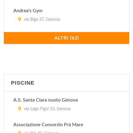
Andrea's Gym
via Biga 37, Genova
Aquarium
ALTRI (62)
via Diciotto Fanciulli 13/r, Genova
Area 51 Sport Club
piazza Piccapietra 7, Genova
PISCINE
Armony Line
via Sestri 10, Genova
A.S. Santa Clara nuoto Genova
Associazione il Punto Sportivo
via Lago Figoi 10, Genova
via Granello 71/r, Genova
Associazione Consorzio Prà Mare