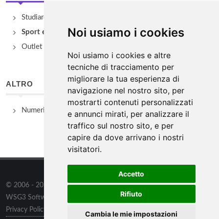
Studiare
Noi usiamo i cookies
Sport e Benessere
Outlet e spacci aziendali
Noi usiamo i cookies e altre
tecniche di tracciamento per
migliorare la tua esperienza di
ALTRO
navigazione nel nostro sito, per
mostrarti contenuti personalizzati
Numeri Utili
e annunci mirati, per analizzare il
traffico sul nostro sito, e per
capire da dove arrivano i nostri
visitatori.
Accetto
© 2006 - 2026
WSG3 STUDIO
tutti i diritti riservati. Powered by
Rifiuto
WSG3 Software
Privacy Policy
/
Preferenze sui Cookies
Cambia le mie impostazioni