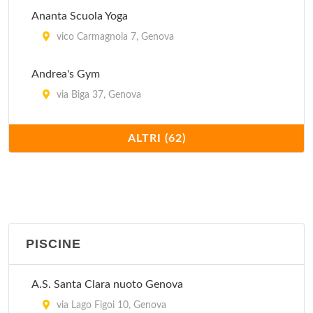
Ananta Scuola Yoga
vico Carmagnola 7, Genova
Andrea's Gym
via Biga 37, Genova
Aquarium
ALTRI (62)
via Diciotto Fanciulli 13/r, Genova
Area 51 Sport Club
piazza Piccapietra 7, Genova
PISCINE
Armony Line
via Sestri 10, Genova
A.S. Santa Clara nuoto Genova
Associazione il Punto Sportivo
via Lago Figoi 10, Genova