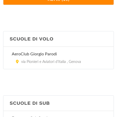
via del Tritone 13, Genova
Circolo Velico
calata del Porto 20, Santa Margherita Ligure
SCUOLE DI VOLO
Comitato Società Veliche del Tigullio
via del Devoto 129, Lavagna
AeroClub Giorgio Parodi
Gruppo vela LNI Genova
via Pionieri e Aviatori d'Italia , Genova
via al Molo Giano , Genova
Lega Navale
via Portobello 2, Sestri Levante
SCUOLE DI SUB
Sailor's Center Genova s.r.l.
via Megollo Lercari 2, Genova