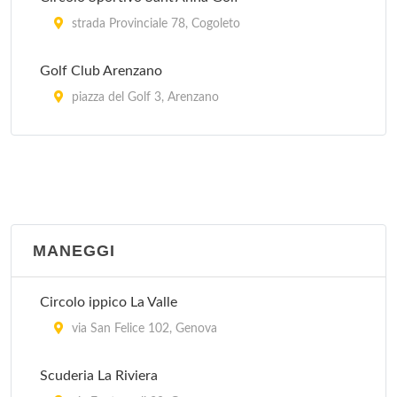
strada Provinciale 78, Cogoleto
Golf Club Arenzano
piazza del Golf 3, Arenzano
Minigolf
via Casale 2, Rapallo
Minigolf del Flauto Magico
viale Rainusso , Santa Margherita Ligure
MANEGGI
Circolo ippico La Valle
via San Felice 102, Genova
Scuderia La Riviera