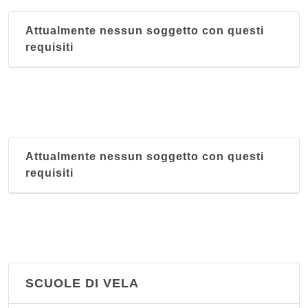
Polisportiva La Fratellanza
Attualmente nessun soggetto con questi
via Coni Zugna , Genova
requisiti
Società Sportiva Nicola Mameli
piazza Villa Giusti 8, Genova
Attualmente nessun soggetto con questi
requisiti
SCUOLE DI VELA