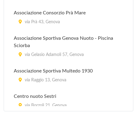
via Granello 71/r, Genova
Associazione Consorzio Prà Mare
Associazione Pleine Forme
via Prà 43, Genova
via Buffa 6, Genova
Associazione Sportiva Genova Nuoto - Piscina
Sciorba
Associazione Sportiva Body Mind
via Gelasio Adamoli 57, Genova
piazza Alessi Galeazzo 2, Genova
Associazione Sportiva Multedo 1930
via Raggio 13, Genova
Centro nuoto Sestri
via Borzoli 21, Genova
Consorzio Foltzer nuoto
piazzale Emilio Guerra 1, Genova