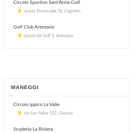
Circolo Sportivo Sant'Anna Golf
strada Provinciale 78, Cogoleto
Golf Club Arenzano
piazza del Golf 3, Arenzano
Minigolf
via Casale 2, Rapallo
Minigolf del Flauto Magico
viale Rainusso , Santa Margherita Ligure
MANEGGI
Circolo ippico La Valle
via San Felice 102, Genova
Scuderia La Riviera