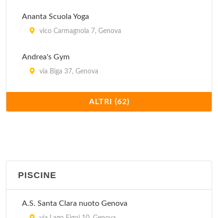
Ananta Scuola Yoga
vico Carmagnola 7, Genova
Andrea's Gym
via Biga 37, Genova
Aquarium
ALTRI (62)
via Diciotto Fanciulli 13/r, Genova
Area 51 Sport Club
piazza Piccapietra 7, Genova
PISCINE
Armony Line
via Sestri 10, Genova
A.S. Santa Clara nuoto Genova