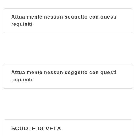
Società Ginnastica Andrea Doria - sezione nuoto
Attualmente nessun soggetto con questi
via Contubernio G. B. D'Albertis 1, Genova
requisiti
Società Sportiva Nicola Mameli
piazza Villa Giusti 8, Genova
Attualmente nessun soggetto con questi
requisiti
SCUOLE DI VELA