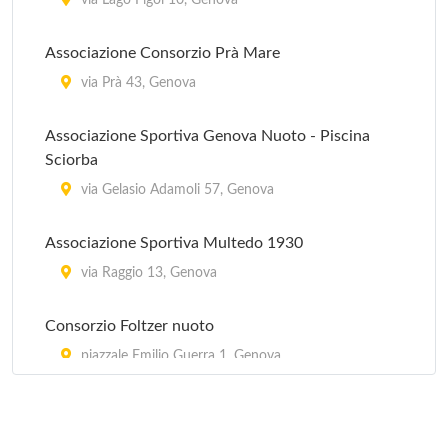
Associazione il Punto Sportivo
via Lago Figoi 10, Genova
via Granello 71/r, Genova
Associazione Consorzio Prà Mare
Associazione Pleine Forme
via Prà 43, Genova
via Buffa 6, Genova
Associazione Sportiva Genova Nuoto - Piscina
Sciorba
Associazione Sportiva Body Mind
via Gelasio Adamoli 57, Genova
piazza Alessi Galeazzo 2, Genova
Associazione Sportiva Multedo 1930
via Raggio 13, Genova
Consorzio Foltzer nuoto
piazzale Emilio Guerra 1, Genova
Polisportiva La Fratellanza
via Coni Zugna , Genova