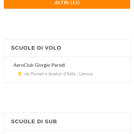
Circolo Vele Vernazzolesi
ALTRI (15)
via del Tritone 13, Genova
Circolo Velico
calata del Porto 20, Santa Margherita Ligure
SCUOLE DI VOLO
Comitato Società Veliche del Tigullio
via del Devoto 129, Lavagna
AeroClub Giorgio Parodi
Gruppo vela LNI Genova
via Pionieri e Aviatori d'Italia , Genova
via al Molo Giano , Genova
Lega Navale
via Portobello 2, Sestri Levante
SCUOLE DI SUB
Sailor's Center Genova s.r.l.
via Megollo Lercari 2, Genova