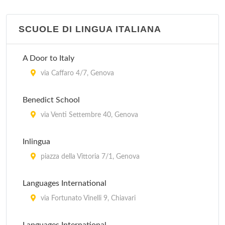
via Cairoli 2/Rosso, Genova
SCUOLE DI LINGUA ITALIANA
Libreria Giuridica
galleria Martino Errico 9, Genova
A Door to Italy
Libreria Il Libraccio
via Caffaro 4/7, Genova
via Scaniglia Angelo 21/r, Genova
Benedict School
Libreria La Primula
via Venti Settembre 40, Genova
via Mazzini 51, Rapallo
Inlingua
Libreria La Zafra
piazza della Vittoria 7/1, Genova
via Vittorio Veneto 32, Chiavari
Languages International
via Fortunato Vinelli 9, Chiavari