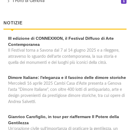
I Forti di Genova
Kensington School of English
corso Andrea Podestà 5A / 1B, Genova
NOTIZIE
Languages International
III edizione di CONNEXXION, il Festival Diffuso di Arte
via Fortunato Vinelli 9, Chiavari
Contemporanea
Il Festival torna a Savona dal 7 al 14 giugno 2025 e a rileggere,
Languages International
attraverso lo sguardo dell’arte contemporanea, la sua storia e
quella dei monumenti e dei luoghi più iconici della città.
via Maccaggi 23/13, Genova
Dimore Italiane: l'eleganza e il fascino delle dimore storiche
Mercoledì 16 aprile 2025 Cambi Casa d'Aste presenta a Genova
l'asta "Dimore Italiane", con oltre 400 lotti di antiquariato, arte e
design provenienti da prestigiose dimore storiche, tra cui opere di
Andrea Salvetti.
Gianrico Carofiglio, in tour per riaffermare Il Potere della
Gentilezza
Un’orazione civile sull’importanza di praticare la gentilezza, un