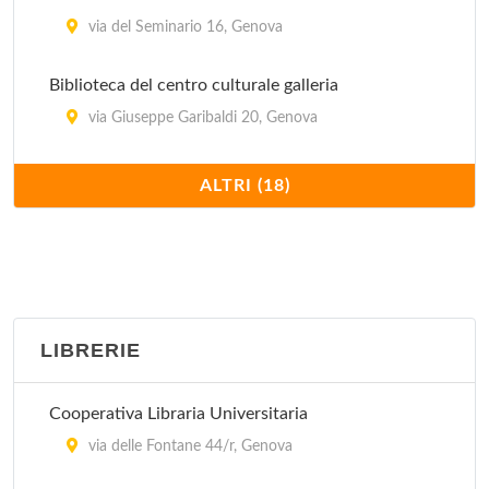
via del Seminario 16, Genova
Biblioteca del centro culturale galleria
via Giuseppe Garibaldi 20, Genova
Biblioteca del Centro di Solidarietà di Genova
ALTRI (18)
via Asilo Garbarino 6, Genova
Biblioteca del Centro Ligure di Storia Sociale
piazza Matteotti 5/24, Genova
LIBRERIE
Biblioteca dell'Accademia Ligure Scienze e Lettere
piazza Matteotti 10, Genova
Cooperativa Libraria Universitaria
Biblioteca dell'Associazione A Compagna
via delle Fontane 44/r, Genova
piazza della Posta Vecchia 3/5, Genova