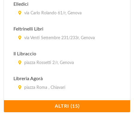
Elledici
Biblioteca dell'Università Popolare Sestrese
via Carlo Rolando 61/r, Genova
piazzetta dell'Università Popolare , Genova
Feltrinelli Libri
Biblioteca della Giunta
via Venti Settembre 231/233r, Genova
via Fieschi 15, Genova
Il Libraccio
piazza Rossetti 2/r, Genova
Libreria Agorà
piazza Roma , Chiavari
Libreria Assolibro
ALTRI (15)
via San Luca 58/r, Genova
Libreria Bozzi