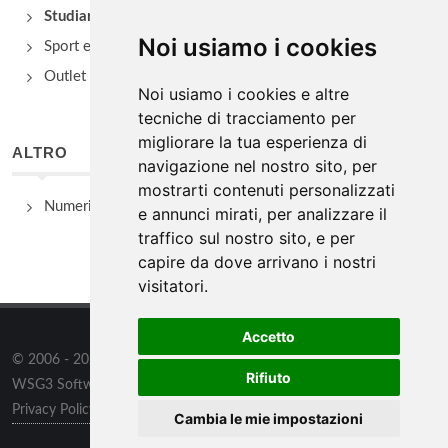
Studiare
Noi usiamo i cookies
Sport e Benessere
Outlet e spacci aziendali
Noi usiamo i cookies e altre
tecniche di tracciamento per
migliorare la tua esperienza di
ALTRO
navigazione nel nostro sito, per
mostrarti contenuti personalizzati
Numeri Utili
e annunci mirati, per analizzare il
traffico sul nostro sito, e per
capire da dove arrivano i nostri
visitatori.
Accetto
© 2006 - 2026
WSG3 STUDIO
tutti i diritti riservati. Powered by
Rifiuto
WSG3 Software
Privacy Policy
/
Preferenze sui Cookies
Cambia le mie impostazioni
Informazioni
/
Contatti
/
Sitemap