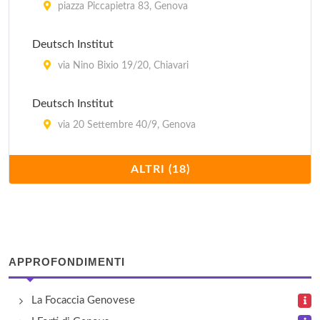
piazza Piccapietra 83, Genova
Deutsch Institut
via Nino Bixio 19/20, Chiavari
Deutsch Institut
via 20 Settembre 40/9, Genova
English Conversation Club
ALTRI (18)
via Venti Settembre 30, Genova
Goethe - Institut Genua
via Peschiera 35, Genova
APPROFONDIMENTI
Inlingua
La Focaccia Genovese
piazza della Vittoria 7/1, Genova